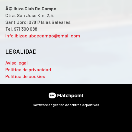
Â© Ibiza Club De Campo
Ctra. San Jose Km. 2,5.
Sant Jordi 07817 Islas Baleares
Tel. 971 300 088
info.ibizaclubdecampo@gmail.com
LEGALIDAD
Aviso legal
Política de privacidad
Política de cookies
Software de gestión de centros deportivos
Las cookies de este sitio web se usan para personalizar el
contenido y los anuncios, ofrecer funciones de redes sociales
y analizar el tráfico. Además, compartimos información