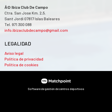
Â© Ibiza Club De Campo
Ctra. San Jose Km. 2,5.
Sant Jordi 07817 Islas Baleares
Tel. 971 300 088
info.ibizaclubdecampo@gmail.com
LEGALIDAD
Aviso legal
Política de privacidad
Política de cookies
Software de gestión de centros deportivos
Las cookies de este sitio web se usan para personalizar el
contenido y los anuncios, ofrecer funciones de redes sociales
y analizar el tráfico. Además, compartimos información