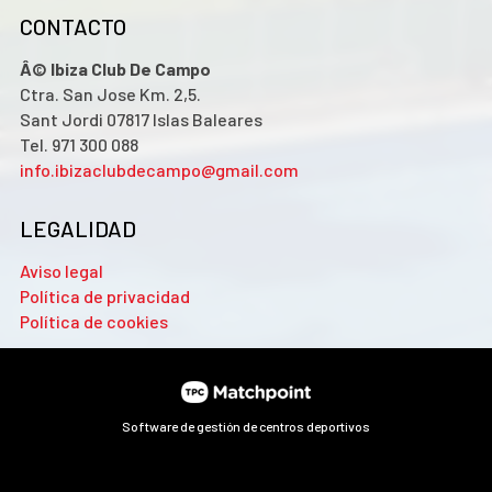
CONTACTO
Â© Ibiza Club De Campo
Ctra. San Jose Km. 2,5.
Sant Jordi 07817 Islas Baleares
Tel. 971 300 088
info.ibizaclubdecampo@gmail.com
LEGALIDAD
Aviso legal
Política de privacidad
Política de cookies
Software de gestión de centros deportivos
Las cookies de este sitio web se usan para personalizar el