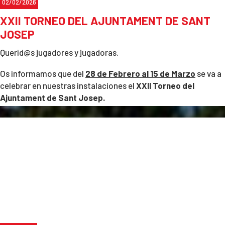
02/02/2026
Muchas Gracias!!
XXII TORNEO DEL AJUNTAMENT DE SANT
JOSEP
Querid@s jugadores y jugadoras.
Os informamos que del
28 de Febrero al 15 de Marzo
se va a
celebrar en nuestras instalaciones el
XXII Torneo del
Ajuntament de Sant Josep.
Categorias:
-
Sub10, alevin, infantil, cadete y absoluto
(Masculino y
Femenino. Federado).
Limite inscripcion hasta el 17
de Febrero
-
Veteranos +50 y Veteranos +65
(Masculino y Femenino.
No Federado).
Limite inscripcion hasta el 22 de Febrero
Welcome Pack a los primeros 100 primeros inscritos.
Peticiones horarios bajo demanda en la Recepción o con