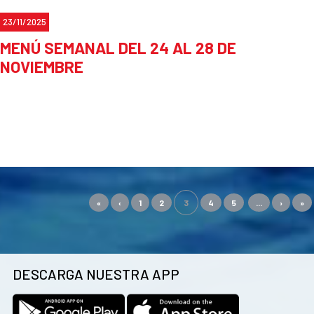
23/11/2025
MENÚ SEMANAL DEL 24 AL 28 DE
NOVIEMBRE
«
‹
1
2
3
4
5
...
›
»
DESCARGA NUESTRA APP