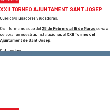
XXII TORNEO AJUNTAMENT SANT JOSEP
Querid@s jugadores y jugadoras.
Os informamos que del
28 de Febrero al 15 de Marzo
se va a
celebrar en nuestras instalaciones el
XXII Torneo del
Ajuntament de Sant Josep.
Categorias:
-
Sub10, alevin, infantil, cadete y absoluto
(Masculino y
Femenino. Federado).
Limite inscripcion hasta el 17
de Febrero
-
Veteranos +50 y Veteranos +65
(Masculino y Femenino.
No Federado).
Limite inscripcion hasta el 22 de Febrero
Welcome Pack a los primeros 100 primeros inscritos.
Peticiones horarios bajo demanda en la Recepción o con
Carlos.