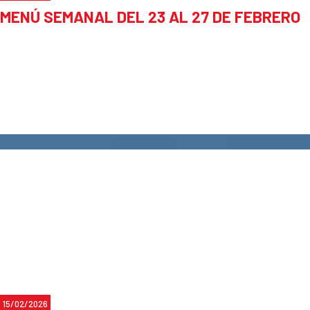
MENÚ SEMANAL DEL 23 AL 27 DE FEBRERO
¡Les esperamos para vivir juntos una Pascua inolvidable!
Muchas gracias y reciban un cálido saludo..
15/02/2026