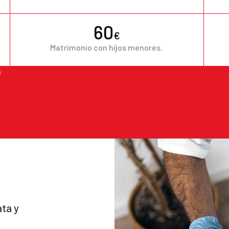
60
€
Matrimonio con hijos menores.
O
ta y