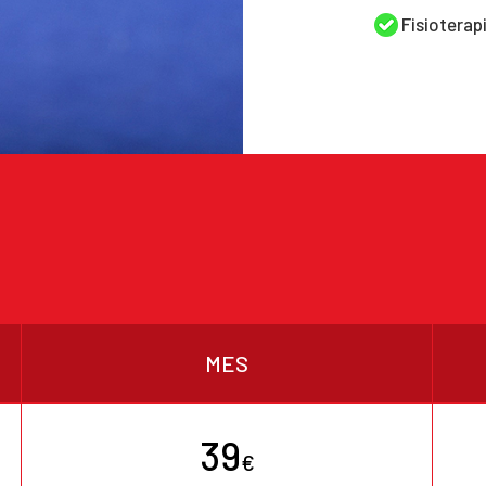
Fisioterap
MES
39
€