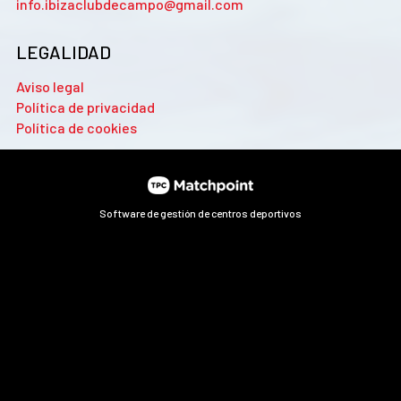
info.ibizaclubdecampo@gmail.com
LEGALIDAD
Aviso legal
Política de privacidad
Política de cookies
Software de gestión de centros deportivos
Las cookies de este sitio web se usan para personalizar el
contenido y los anuncios, ofrecer funciones de redes sociales
y analizar el tráfico. Además, compartimos información
sobre el uso que haga del sitio web con nuestros partners de
redes sociales, publicidad y análisis web, quienes pueden
combinarla con otra información que les haya proporcionado
o que hayan recopilado a partir del uso que haya hecho de sus
servicios.