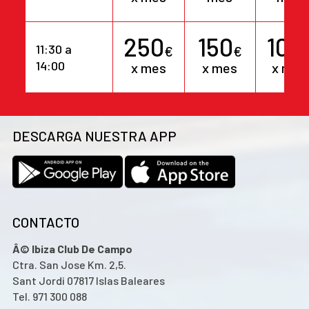
250
150
105
11:30 a
€
€
14:00
x mes
x mes
x mes
DESCARGA NUESTRA APP
CONTACTO
Â© Ibiza Club De Campo
Ctra. San Jose Km. 2,5.
Sant Jordi 07817 Islas Baleares
Tel. 971 300 088