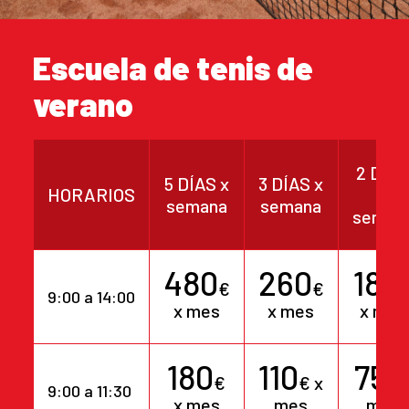
Escuela de tenis de
verano
2 DÍA
5 DÍAS x
3 DÍAS x
HORARIOS
x
semana
semana
seman
480
260
180
€
€
9:00 a 14:00
x mes
x mes
x mes
180
110
75
€
€ x
€ 
9:00 a 11:30
x mes
mes
mes