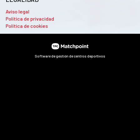
Aviso legal
Política de privacidad
Política de cookies
Software de gestión de centros deportivos
Las cookies de este sitio web se usan para personalizar el
contenido y los anuncios, ofrecer funciones de redes sociales
y analizar el tráfico. Además, compartimos información
sobre el uso que haga del sitio web con nuestros partners de
redes sociales, publicidad y análisis web, quienes pueden
combinarla con otra información que les haya proporcionado
o que hayan recopilado a partir del uso que haya hecho de sus
servicios.