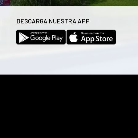
DESCARGA NUESTRA APP
Las cookies de este sitio web se usan para personalizar el co
uso que haga del sitio web con nuestros partners de redes so
recopilado a partir del uso que haya hecho de sus servicios.