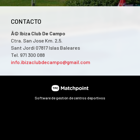
CONTACTO
Â© Ibiza Club De Campo
Ctra. San Jose Km. 2,5.
Sant Jordi 07817 Islas Baleares
Tel. 971 300 088
info.ibizaclubdecampo@gmail.com
Software de gestión de centros deportivos
ntenido y los anuncios, ofrecer funciones de redes sociales y 
ciales, publicidad y análisis web, quienes pueden combinarla 