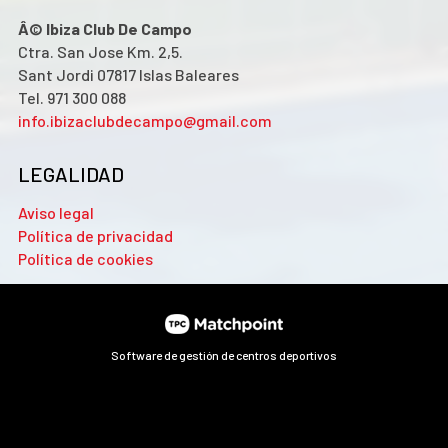
Â© Ibiza Club De Campo
Ctra. San Jose Km. 2,5.
Sant Jordi 07817 Islas Baleares
Tel. 971 300 088
info.ibizaclubdecampo@gmail.com
LEGALIDAD
Aviso legal
Política de privacidad
Política de cookies
Software de gestión de centros deportivos
Las cookies de este sitio web se usan para personalizar el
contenido y los anuncios, ofrecer funciones de redes sociales
y analizar el tráfico. Además, compartimos información