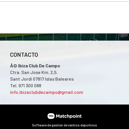
CONTACTO
Â© Ibiza Club De Campo
Ctra. San Jose Km. 2,5.
Sant Jordi 07817 Islas Baleares
Tel. 971 300 088
info.ibizaclubdecampo@gmail.com
Software de gestión de centros deportivos