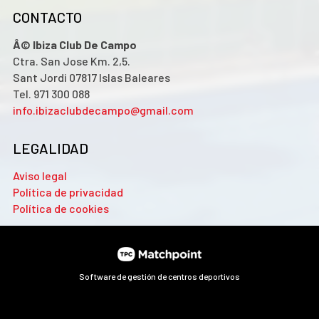
CONTACTO
Â© Ibiza Club De Campo
Ctra. San Jose Km. 2,5.
Sant Jordi 07817 Islas Baleares
Tel. 971 300 088
info.ibizaclubdecampo@gmail.com
LEGALIDAD
Aviso legal
Política de privacidad
Política de cookies
Software de gestión de centros deportivos
Las cookies de este sitio web se usan para personalizar el