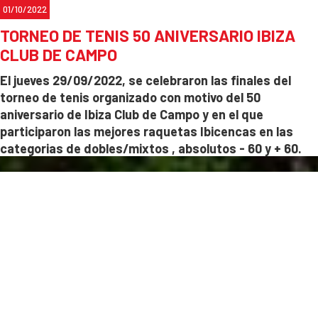
01/10/2022
TORNEO DE TENIS 50 ANIVERSARIO IBIZA
CLUB DE CAMPO
El jueves 29/09/2022, se celebraron las finales del
torneo de tenis organizado con motivo del 50
aniversario de Ibiza Club de Campo y en el que
participaron las mejores raquetas Ibicencas
en las
categorias de dobles/mixtos , absolutos - 60 y + 60.
La entrega de trofeos contó con la presencia de
Cristina Ribas , concejala de cultura del ayuntamiento
de San José , Eduardo Sán
chez , concejal de turismo
del ayuntamiento de San José y
Maria Matutes y
Christian Weitzel como miembros de la Junta
Directiva.
Los
ganadores: