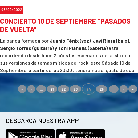
08/09/2022
CONCIERTO 10 DE SEPTIEMBRE "PASADOS
DE VUELTA"
L
a banda formada por
Juanjo Fénix (voz), Javi Riera (bajo),
Sergio Torres (guitarra) y Toni Planells (batería)
está
recorriendo desde hace 2 años los escenarios de la isla con
sus versiones de temas míticos del rock, este Sábado 10 de
Septiembre, a partir de las 20:30 , tendremos el gusto de que
nos visite en Ibiza Club de Campo.
«
‹
...
21
22
23
24
25
...
›
»
Os esperamos!!
Teléfono de reservas: 633539004
DESCARGA NUESTRA APP