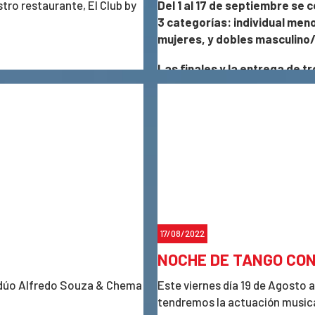
tro restaurante, El Club by
Del 1 al 17 de septiembre se 
3 categorías: individual men
mujeres, y dobles masculino
Las finales y la entrega de 
Las inscripciones para el tor
próximo lunes 29 de agosto.
17/08/2022
NOCHE DE TANGO CON
l dúo Alfredo Souza & Chema
Este viernes día 19 de Agosto a
tendremos la actuación musica