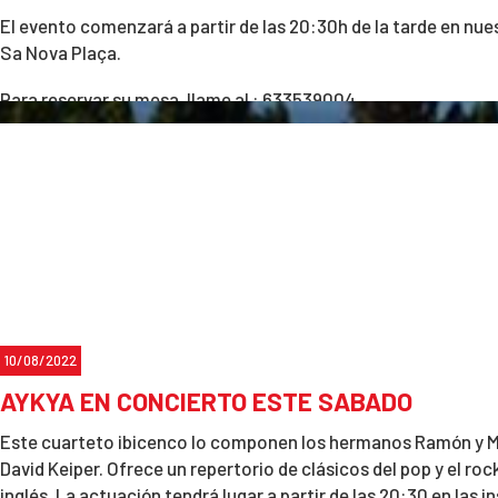
El evento comenzará a partir de las 20:30h de la tarde en nues
Sa Nova Plaça.
Para reservar su mesa, llame al : 633539004.
10/08/2022
AYKYA EN CONCIERTO ESTE SABADO
Este cuarteto ibicenco lo componen los hermanos Ramón y Ma
David Keiper. Ofrece un repertorio de clásicos del pop y el ro
inglés. La actuación tendrá lugar a partir de las 20:30 en las i