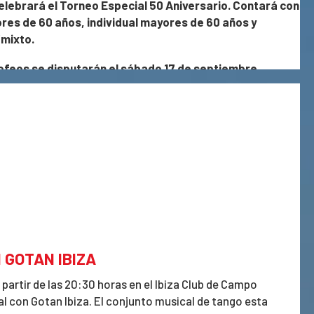
celebrará el Torneo Especial 50 Aniversario. Contará con
ores de 60 años, individual mayores de 60 años y
/mixto.
trofeos se disputarán el sábado 17 de septiembre.
neo se podrán hacer en la recepción del club hasta el
 GOTAN IBIZA
 partir de las 20:30 horas en el Ibiza Club de Campo
l con Gotan Ibiza. El conjunto musical de tango esta