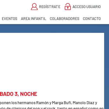
REGÍSTRATE
ACCESO USUARIO
EVENTOS
AREA INFANTIL
COLABORADORES
CONTACTO
BADO 3, NOCHE
ponen los hermanos Ramón y Marga Bufí, Manolo Díaz y
rio de clásicos del pop y el rock, tanto en español como en