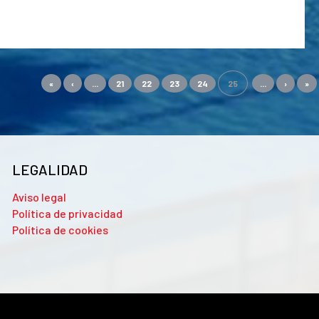
«
‹
...
21
22
23
24
25
...
›
»
LEGALIDAD
Aviso legal
Política de privacidad
Política de cookies